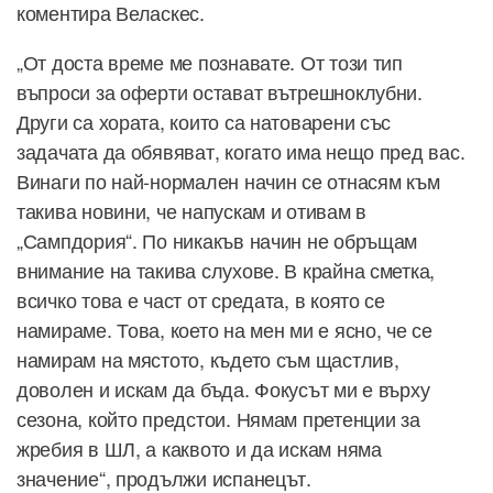
коментира Веласкес.
„От доста време ме познавате. От този тип
въпроси за оферти остават вътрешноклубни.
Други са хората, които са натоварени със
задачата да обявяват, когато има нещо пред вас.
Винаги по най-нормален начин се отнасям към
такива новини, че напускам и отивам в
„Сампдория“. По никакъв начин не обръщам
внимание на такива слухове. В крайна сметка,
всичко това е част от средата, в която се
намираме. Това, което на мен ми е ясно, че се
намирам на мястото, където съм щастлив,
доволен и искам да бъда. Фокусът ми е върху
сезона, който предстои. Нямам претенции за
жребия в ШЛ, а каквото и да искам няма
значение“, продължи испанецът.