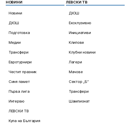
НОВИНИ
ЛЕВСКИ ТВ
Новини
ДЮШ
ДЮШ
Ексклузивно
Подготовка
Инициативи
Медии
Клипове
Трансфери
Клубни новини
Евротурнири
Лагери
Честит празник
Мачове
Синя памет
Сектор „Б“
Първа лига
Трансфери
Интервю
Шампионат
ЛЕВСКИ ТВ
Купа на България