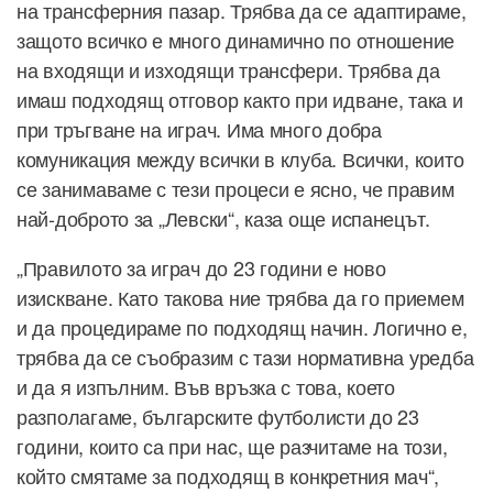
на трансферния пазар. Трябва да се адаптираме,
защото всичко е много динамично по отношение
на входящи и изходящи трансфери. Трябва да
имаш подходящ отговор както при идване, така и
при тръгване на играч. Има много добра
комуникация между всички в клуба. Всички, които
се занимаваме с тези процеси е ясно, че правим
най-доброто за „Левски“, каза още испанецът.
„Правилото за играч до 23 години е ново
изискване. Като такова ние трябва да го приемем
и да процедираме по подходящ начин. Логично е,
трябва да се съобразим с тази нормативна уредба
и да я изпълним. Във връзка с това, което
разполагаме, българските футболисти до 23
години, които са при нас, ще разчитаме на този,
който смятаме за подходящ в конкретния мач“,