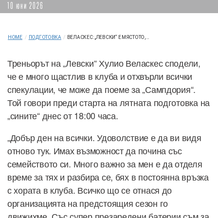
10 юни 2026
HOME
/
ПОДГОТОВКА
/
ВЕЛАСКЕС: „ЛЕВСКИ“ Е МЯСТОТО,...
Треньорът на „Левски“ Хулио Веласкес сподели,
че е много щастлив в клуба и отхвърли всички
спекулации, че може да поеме за „Сампдория“.
Той говори преди старта на лятната подготовка на
„сините“ днес от 18:00 часа.
„Добър ден на всички. Удоволствие е да ви видя
отново тук. Имах възможност да почина със
семейството си. Много важно за мен е да отделя
време за тях и разбира се, бях в постоянна връзка
с хората в клуба. Всичко що се отнася до
организацията на предстоящия сезон го
движихме. Със супер презаредени батерии съм за