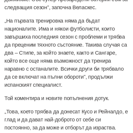
следващия сезон“, започна Веласкес.
„На първата тренировка няма да бъдат
националите. Има и някои футболисти, които
завършиха последния сезон с проблеми и трябва
да преценим тяхното състояние. Такива случая са
два – Стипе, за който знаете, както и Сангаре,
който все още няма възможност да тренира
наравно с останалите. Всички други би трябвало
да се включат на пълни обороти“, продължи
испанският специалист.
Той коментира и новите попълнения дотук.
„Това, което трябва да донесат Кусо и Рейналдо, е
глад и да дават най-доброто от себе си
постоянно, за да може и отборът да израства.