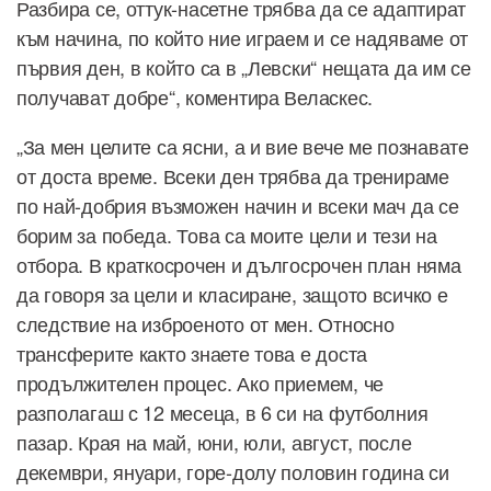
Разбира се, оттук-насетне трябва да се адаптират
към начина, по който ние играем и се надяваме от
първия ден, в който са в „Левски“ нещата да им се
получават добре“, коментира Веласкес.
„За мен целите са ясни, а и вие вече ме познавате
от доста време. Всеки ден трябва да тренираме
по най-добрия възможен начин и всеки мач да се
борим за победа. Това са моите цели и тези на
отбора. В краткосрочен и дългосрочен план няма
да говоря за цели и класиране, защото всичко е
следствие на изброеното от мен. Относно
трансферите както знаете това е доста
продължителен процес. Ако приемем, че
разполагаш с 12 месеца, в 6 си на футболния
пазар. Края на май, юни, юли, август, после
декември, януари, горе-долу половин година си