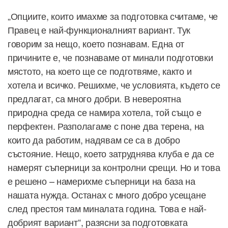
„Опциите, които имахме за подготовка считаме, че
Правец е най-функционалният вариант. Тук
говорим за нещо, което познавам. Една от
причините е, че познаваме от минали подготовки
мястото, на което ще се подготвяме, както и
хотела и всичко. Решихме, че условията, където се
предлагат, са много добри. В невероятна
природна среда се намира хотела, той също е
перфектен. Разполагаме с поне два терена, на
които да работим, надявам се са в добро
състояние. Нещо, което затруднява клуба е да се
намерят съперници за контролни срещи. Но и това
е решено – намерихме съперници на база на
нашата нужда. Останах с много добро усещане
след престоя там миналата година. Това е най-
добрият вариант“, разясни за подготовката