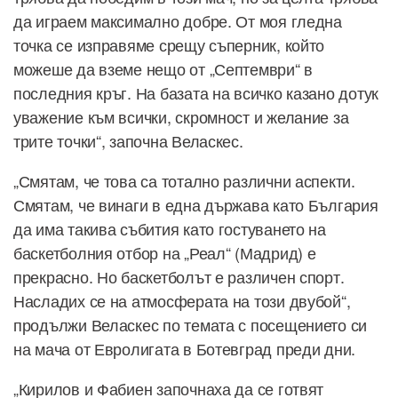
да играем максимално добре. От моя гледна
точка се изправяме срещу съперник, който
можеше да вземе нещо от „Септември“ в
последния кръг. На базата на всичко казано дотук
уважение към всички, скромност и желание за
трите точки“, започна Веласкес.
„Смятам, че това са тотално различни аспекти.
Смятам, че винаги в една държава като България
да има такива събития като гостуването на
баскетболния отбор на „Реал“ (Мадрид) е
прекрасно. Но баскетболът е различен спорт.
Насладих се на атмосферата на този двубой“,
продължи Веласкес по темата с посещението си
на мача от Евролигата в Ботевград преди дни.
„Кирилов и Фабиен започнаха да се готвят