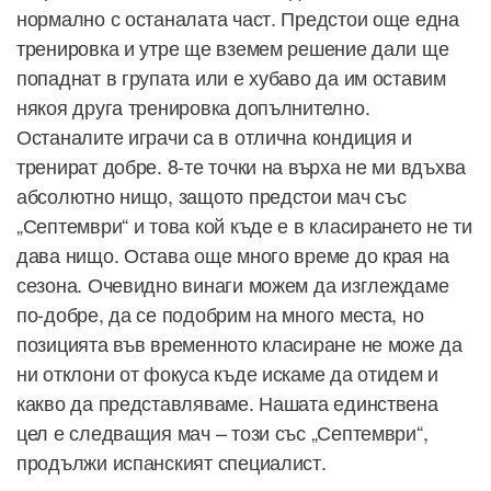
нормално с останалата част. Предстои още една
тренировка и утре ще вземем решение дали ще
попаднат в групата или е хубаво да им оставим
някоя друга тренировка допълнително.
Останалите играчи са в отлична кондиция и
тренират добре. 8-те точки на върха не ми вдъхва
абсолютно нищо, защото предстои мач със
„Септември“ и това кой къде е в класирането не ти
дава нищо. Остава още много време до края на
сезона. Очевидно винаги можем да изглеждаме
по-добре, да се подобрим на много места, но
позицията във временното класиране не може да
ни отклони от фокуса къде искаме да отидем и
какво да представляваме. Нашата единствена
цел е следващия мач – този със „Септември“,
продължи испанският специалист.