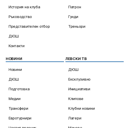
История на клуба
Патрон
Ръководство
Гунди
Представителен отбор
Треньори
ДЮШ
Контакти
НОВИНИ
ЛЕВСКИ ТВ
Новини
ДЮШ
ДЮШ
Ексклузивно
Подготовка
Инициативи
Медии
Клипове
Трансфери
Клубни новини
Евротурнири
Лагери
Честит празник
Мачове