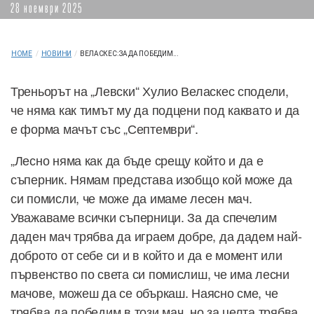
28 ноември 2025
HOME
/
НОВИНИ
/
ВЕЛАСКЕС: ЗА ДА ПОБЕДИМ...
Треньорът на „Левски“ Хулио Веласкес сподели,
че няма как тимът му да подцени под каквато и да
е форма мачът със „Септември“.
„Лесно няма как да бъде срещу който и да е
съперник. Нямам представа изобщо кой може да
си помисли, че може да имаме лесен мач.
Уважаваме всички съперници. За да спечелим
даден мач трябва да играем добре, да дадем най-
доброто от себе си и в който и да е момент или
първенство по света си помислиш, че има лесни
мачове, можеш да се объркаш. Наясно сме, че
трябва да победим в този мач, но за целта трябва