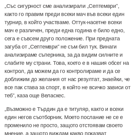
„Със сигурност сме анализирали „Септември“,
както го правим преди всеки мач във всеки един
турнир, в който участваме. Оттук-насетне всеки
мач е различен, преди една година е било едно,
сега е съвсем друго положение. При предната
загуба от „Септември“ не съм бил тук. Винаги
анализираме съперника, за да видим силните и
слабите му страни. Това, което е в нашия обсег на
контрол, да можем да го контролираме и да се
доближим до желания от нас резултат, знаейки, че
все пак става за спорт, в който не всичко зависи от
теб“, каза още Веласкес.
„Възможно е Търдин да е титуляр, както и всеки
един негов съотборник. Моето послание не се е
променило не просто, защото отстоявам своето
мнение, а защото виждам какво показват