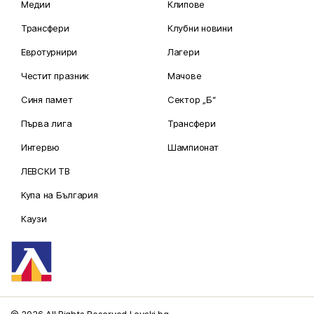
Медии
Клипове
Трансфери
Клубни новини
Евротурнири
Лагери
Честит празник
Мачове
Синя памет
Сектор „Б“
Първа лига
Трансфери
Интервю
Шампионат
ЛЕВСКИ ТВ
Купа на България
Каузи