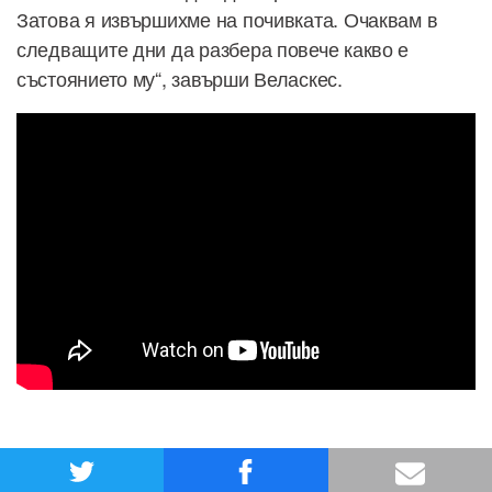
Затова я извършихме на почивката. Очаквам в
следващите дни да разбера повече какво е
състоянието му“, завърши Веласкес.