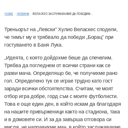
HOME
/
НОВИНИ
/
ВЕЛАСКЕС: ЗАСЛУЖАВАХМЕ ДА ПОБЕДИМ...
Треньорът на „Левски“ Хулио Веласкес сподели,
че тимът му е трябвало да победи „Борац“ при
гостуването в Баня Лука.
„Идеята, с която дойдохме беше да спечелим.
Трябва да погледнем от всички страни как се
разви мача. Определящо бе, че получихме рано
гол. Определено тук се играе трудно като гост
заради всички обстоятелства. Считам, че моят
отбор игра добре, горд съм с моите футболисти.
Това е още един ден, в който искам да благодаря
на нашите привърженици както на стадиона, така
и в домовете си. И за да завърша отговора си
мисля, че направихме мач, в който заслужавахме