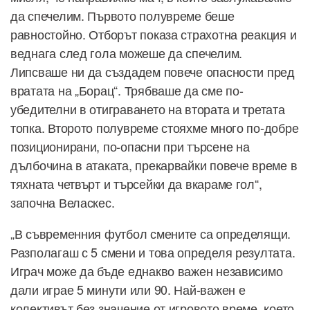
да спечелим. Първото полувреме беше
равностойно. Отборът показа страхотна реакция и
веднага след гола можеше да спечелим.
Липсваше ни да създадем повече опасности пред
вратата на „Борац“. Трябваше да сме по-
убедителни в отиграването на втората и третата
топка. Второто полувреме стояхме много по-добре
позиционирани, по-опасни при търсене на
дълбочина в атаката, прекарвайки повече време в
тяхната четвърт и търсейки да вкараме гол“,
започна Веласкес.
„В съвременния футбол смените са определящи.
Разполагаш с 5 смени и това определя резултата.
Играч може да бъде еднакво важен независимо
дали играе 5 минути или 90. Най-важен е
колективът без значение от игровото време, което