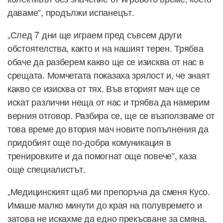
даваме“, продължи испанецът.
„След 7 дни ще играем пред съвсем други
обстоятелства, както и на нашият терен. Трябва
обаче да разберем какво ще се изисква от нас в
срещата. Момчетата показаха зрялост и, че знаят
какво се изисква от тях. Във вторият мач ще се
искат различни неща от нас и трябва да намерим
верния отговор. Разбира се, ще се възползваме от
това време до втория мач новите попълнения да
придобият още по-добра комуникация в
тренировките и да помогнат още повече“, каза
още специалистът.
„Медицинският щаб ми препоръча да сменя Кусо.
Имаше малко минути до края на полувремето и
затова не искахме да едно прекъсване за смяна.