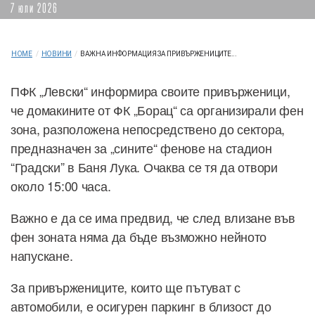
7 юли 2026
HOME
/
НОВИНИ
/
ВАЖНА ИНФОРМАЦИЯ ЗА ПРИВЪРЖЕНИЦИТЕ...
ПФК „Левски“ информира своите привърженици,
че домакините от ФК „Борац“ са организирали фен
зона, разположена непосредствено до сектора,
предназначен за „сините“ фенове на стадион
“Градски” в Баня Лука. Очаква се тя да отвори
около 15:00 часа.
Важно е да се има предвид, че след влизане във
фен зоната няма да бъде възможно нейното
напускане.
За привържениците, които ще пътуват с
автомобили, е осигурен паркинг в близост до