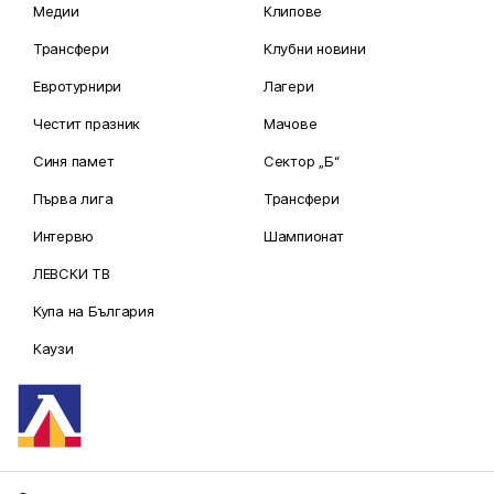
Медии
Клипове
Трансфери
Клубни новини
Евротурнири
Лагери
Честит празник
Мачове
Синя памет
Сектор „Б“
Първа лига
Трансфери
Интервю
Шампионат
ЛЕВСКИ ТВ
Купа на България
Каузи