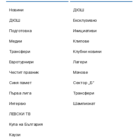
Новини
ДЮШ
ДЮШ
Ексклузивно
Подготовка
Инициативи
Медии
Клипове
Трансфери
Клубни новини
Евротурнири
Лагери
Честит празник
Мачове
Синя памет
Сектор „Б“
Първа лига
Трансфери
Интервю
Шампионат
ЛЕВСКИ ТВ
Купа на България
Каузи