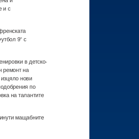
 и с
 френската
утбол 9“ с
енировки в детско-
н ремонт на
 изцяло нови
подобрения по
овка на талантите
минути мащабните