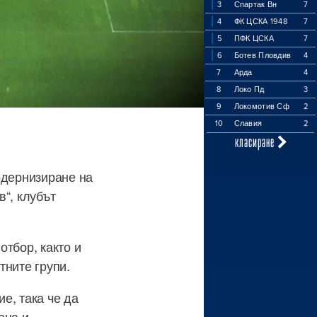
3
Спартак Вн
7
4
ФК ЦСКА 1948
7
5
ПФК ЦСКА
7
6
Ботев Пловдив
4
7
Арда
4
8
Локо Пд
3
9
Локомотив Сф
2
10
Славия
2
класиране
одернизиране на
“, клубът
отбор, както и
тните групи.
е, така че да
ена и