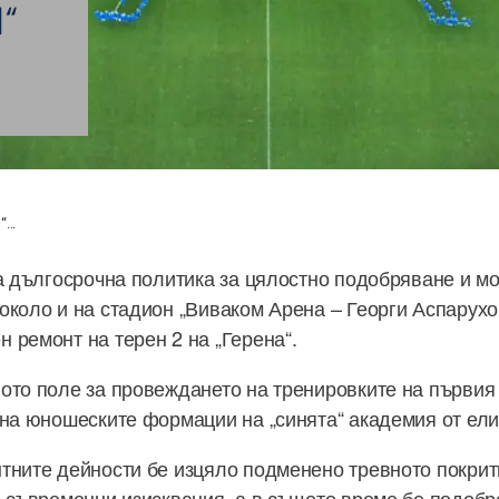
И“
...
та дългосрочна политика за цялостно подобряване и м
около и на стадион „Виваком Арена – Георги Аспарухов
 ремонт на терен 2 на „Герена“.
ото поле за провеждането на тренировките на първия 
 на юношеските формации на „синята“ академия от ели
тните дейности бе изцяло подменено тревното покрити
и съвременни изисквания, а в същото време бе подобр