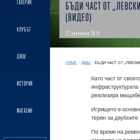
ГАЛЕРИЯ
БЪДИ ЧАСТ ОТ „ЛЕВСК
(ВИДЕО)
КЛУБЪТ
27 декември 2019
ДЮШ
HOME
/
ДЮШ
/
БЪДИ ЧАСТ ОТ „ЛЕВСКИ“
Като част от своя
ИСТОРИЯ
инфраструктурата 
реализира мащабен
Игрището е основн
МАГАЗИН
терен за двубоите
По време на ремон
отговаря на всичк