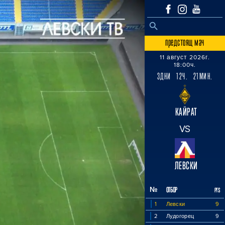
SEARCH BUTTON
Search
for:
предстоящ мач
11 август 2026г.
18:00ч.
3ДНИ 12Ч. 21МИН.
КАЙРАТ
VS
ЛЕВСКИ
№
ОТБОР
PTS
1
Левски
9
2
Лудогорец
9