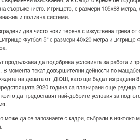
на съоръжението. Игрището, с размери 105х68 метра, е
енажна и поливна системи.
зградени два чисто нови терена с изкуствена трева от
. „Игрище Футбол 5“ с размери 40х20 метра и „Игрище Ф
ра.
ът продължава да подобрява условията за работа и тр
. В момента текат довършителни дейности по мащабе
уждите на децата от ДЮШ, като ще бъдат изградени 8
предстоящата 2020 година са планирани още редица 
 които да предоставят най-добрите условия за подгот
ия.
о може да се запознаете с кадри, събрали в няколко 
и.