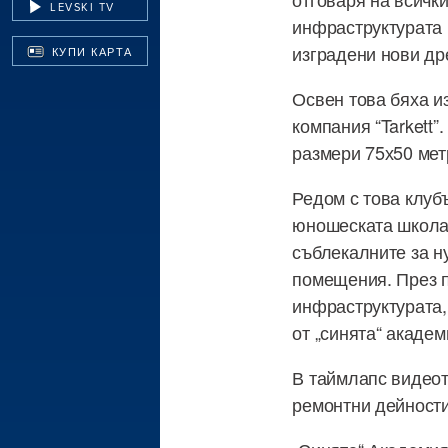
LEVSKI TV
инфраструктурата 
изградени нови др
КУПИ КАРТА
Освен това бяха и
компания “Tarkett”
размери 75х50 мет
Редом с това клуб
юношеската школа
съблекалните за н
помещения. През 
инфраструктурата,
от „синята“ академ
В таймлапс видеот
ремонтни дейност