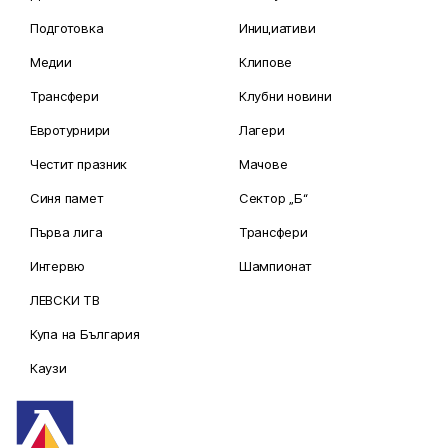
Подготовка
Инициативи
Медии
Клипове
Трансфери
Клубни новини
Евротурнири
Лагери
Честит празник
Мачове
Синя памет
Сектор „Б“
Първа лига
Трансфери
Интервю
Шампионат
ЛЕВСКИ ТВ
Купа на България
Каузи