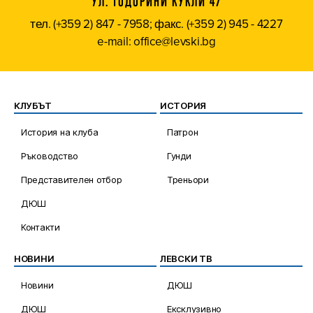
УЛ. ТОДОРИНИ КУКЛИ 47
тел. (+359 2) 847 - 7958; факс. (+359 2) 945 - 4227
e-mail: office@levski.bg
КЛУБЪТ
ИСТОРИЯ
История на клуба
Патрон
Ръководство
Гунди
Представителен отбор
Треньори
ДЮШ
Контакти
НОВИНИ
ЛЕВСКИ ТВ
Новини
ДЮШ
ДЮШ
Ексклузивно