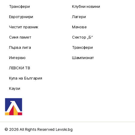
Трансфери
Клубни новини
Евротурнири
Лагери
Честит празник
Мачове
Синя памет
Сектор „Б“
Първа лига
Трансфери
Интервю
Шампионат
ЛЕВСКИ ТВ
Купа на България
Каузи
© 2026 All Rights Reserved Levski.bg