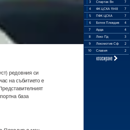
3
Спартак Вн
7
4
ФК ЦСКА 1948
7
5
ПФК ЦСКА
7
6
Ботев Пловдив
4
7
Арда
4
8
Локо Пд
3
9
Локомотив Сф
2
10
Славия
2
класиране
ст) редовния си
час на събитието е
 Представителният
спортна база
ив Пловдив в мач