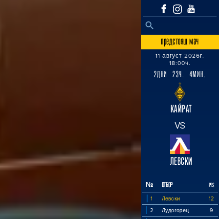
SEARCH BUTTON
Search
for:
предстоящ мач
11 август 2026г.
18:00ч.
2ДНИ 23Ч. 4МИН.
КАЙРАТ
VS
ЛЕВСКИ
№
ОТБОР
PTS
1
Левски
12
2
Лудогорец
9