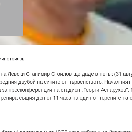
Р
МИР СТОИЛОВ
на Левски Станимир Стоилов ще даде в петък (31 авгу
редния двубой на сините от първенството. Началният 
та за пресконференции на стадион „Георги Аспарухов".
тренира същия ден от 11 часа на един от терените на 
ъбота (1 септември) от 19'30 часа отборът на Локомот