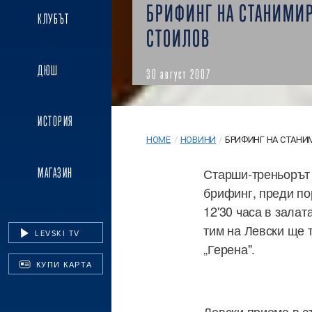
БРИФИНГ НА СТАНИМИ
КЛУБЪТ
СТОИЛОВ
ДЮШ
30 август 2007
ИСТОРИЯ
HOME
/
НОВИНИ
/
БРИФИНГ НА СТАНИ
Старши-треньорът 
МАГАЗИН
брифинг, преди по
12'30 часа в зала
тим на Левски ще 
LEVSKI TV
„Герена".
КУПИ КАРТА
Левски приема в с