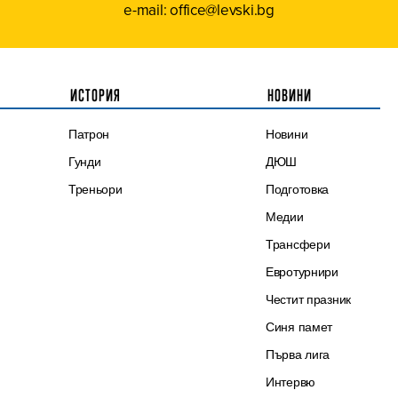
e-mail: office@levski.bg
ИСТОРИЯ
НОВИНИ
Патрон
Новини
Гунди
ДЮШ
Треньори
Подготовка
Медии
Трансфери
Евротурнири
Честит празник
Синя памет
Първа лига
Интервю