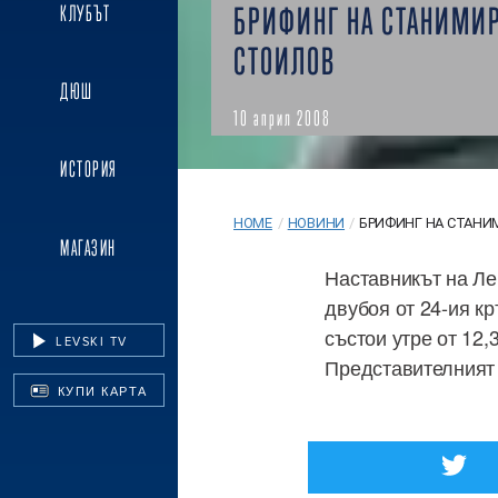
БРИФИНГ НА СТАНИМИ
КЛУБЪТ
СТОИЛОВ
ДЮШ
10 април 2008
ИСТОРИЯ
HOME
/
НОВИНИ
/
БРИФИНГ НА СТАНИ
МАГАЗИН
Наставникът на Ле
двубоя от 24-ия к
състои утре от 12,
LEVSKI TV
Представителният 
КУПИ КАРТА