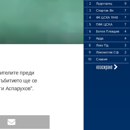
2
Лудогорец
9
3
Спартак Вн
7
4
ФК ЦСКА 1948
7
5
ПФК ЦСКА
7
6
Ботев Пловдив
4
7
Арда
4
8
Локо Пд
3
9
Локомотив Сф
2
10
Славия
2
класиране
ителите преди
Събитието ще се
ги Аспарухов".