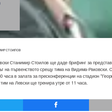
Р
МИР СТОИЛОВ
вски Станимир Стоилов ще даде брифинг за представ
ръг на първенството срещу тима на Видима-Раковски. 
30 часа в залата за пресконференции на стадион "Геор
тим на Левски ще тренира утре от 11 часа.