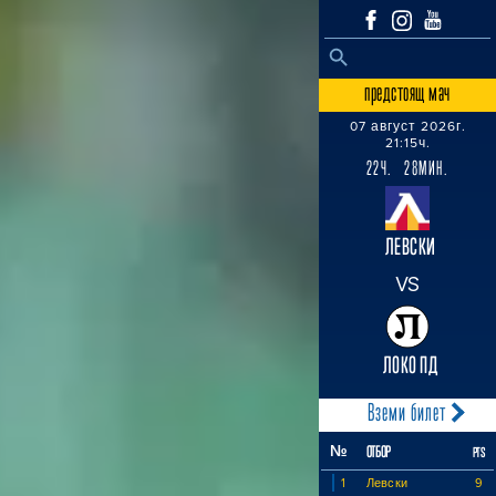
SEARCH BUTTON
Search
for:
предстоящ мач
07 август 2026г.
21:15ч.
22Ч. 28МИН.
ЛЕВСКИ
VS
ЛОКО ПД
Вземи билет
№
ОТБОР
PTS
1
Левски
9