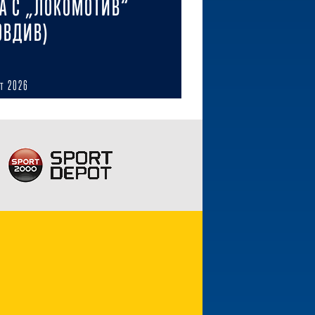
А С „ЛОКОМОТИВ“
ОВДИВ)
ст 2026