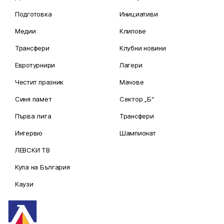
Подготовка
Инициативи
Медии
Клипове
Трансфери
Клубни новини
Евротурнири
Лагери
Честит празник
Мачове
Синя памет
Сектор „Б“
Първа лига
Трансфери
Интервю
Шампионат
ЛЕВСКИ ТВ
Купа на България
Каузи