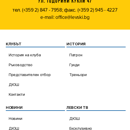
УЛ. ТОДОРИНИ КУКЛИ 47
тел. (+359 2) 847 - 7958; факс. (+359 2) 945 - 4227
e-mail: office@levski.bg
КЛУБЪТ
ИСТОРИЯ
История на клуба
Патрон
Ръководство
Гунди
Представителен отбор
Треньори
ДЮШ
Контакти
НОВИНИ
ЛЕВСКИ ТВ
Новини
ДЮШ
ДЮШ
Ексклузивно