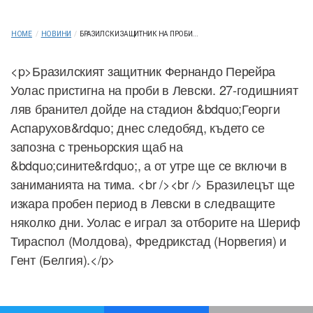
HOME
/
НОВИНИ
/
БРАЗИЛСКИ ЗАЩИТНИК НА ПРОБИ...
<p>Бразилският защитник Фернандо Перейра
Уолас пристигна на проби в Левски. 27-годишният
ляв бранител дойде на стадион &bdquo;Георги
Аспарухов&rdquo; днес следобяд, където се
запозна с треньорския щаб на
&bdquo;сините&rdquo;, а от утре ще се включи в
заниманията на тима. <br /><br /> Бразилецът ще
изкара пробен период в Левски в следващите
няколко дни. Уолас е играл за отборите на Шериф
Тираспол (Молдова), Фредрикстад (Норвегия) и
Гент (Белгия).</p>