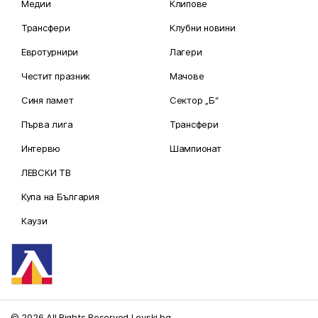
Медии
Клипове
Трансфери
Клубни новини
Евротурнири
Лагери
Честит празник
Мачове
Синя памет
Сектор „Б“
Първа лига
Трансфери
Интервю
Шампионат
ЛЕВСКИ ТВ
Купа на България
Каузи
© 2026 All Rights Reserved Levski.bg