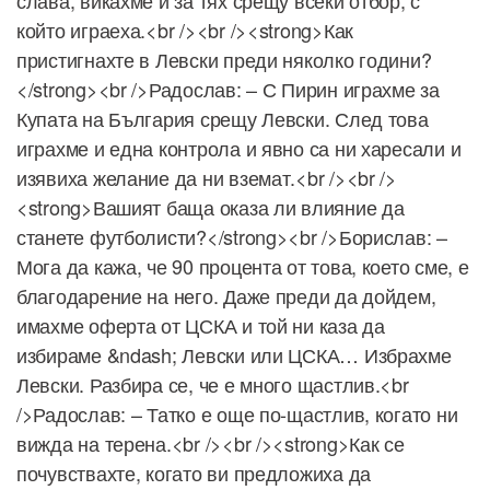
слава, викахме и за тях срещу всеки отбор, с
който играеха.<br /><br /><strong>Как
пристигнахте в Левски преди няколко години?
</strong><br />Радослав: – С Пирин играхме за
Купата на България срещу Левски. След това
играхме и една контрола и явно са ни харесали и
изявиха желание да ни вземат.<br /><br />
<strong>Вашият баща оказа ли влияние да
станете футболисти?</strong><br />Борислав: –
Мога да кажа, че 90 процента от това, което сме, е
благодарение на него. Даже преди да дойдем,
имахме оферта от ЦСКА и той ни каза да
избираме &ndash; Левски или ЦСКА… Избрахме
Левски. Разбира се, че е много щастлив.<br
/>Радослав: – Татко е още по-щастлив, когато ни
вижда на терена.<br /><br /><strong>Как се
почувствахте, когато ви предложиха да