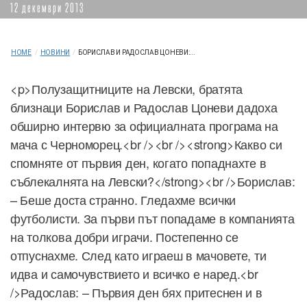
12 декември 2013
HOME
/
НОВИНИ
/
БОРИСЛАВ И РАДОСЛАВ ЦОНЕВИ:...
<p>Полузащитниците на Левски, братята
близнаци Борислав и Радослав Цоневи дадоха
обширно интервю за официалната програма на
мача с Черноморец.<br /><br /><strong>Какво си
спомняте от първия ден, когато попаднахте в
съблекалнята на Левски?</strong><br />Борислав:
– Беше доста странно. Гледахме всички
футболисти. За първи път попадаме в компанията
на толкова добри играчи. Постепенно се
отпуснахме. След като играеш в мачовете, ти
идва и самочувствието и всичко е наред.<br
/>Радослав: – Първия ден бях притеснен и в