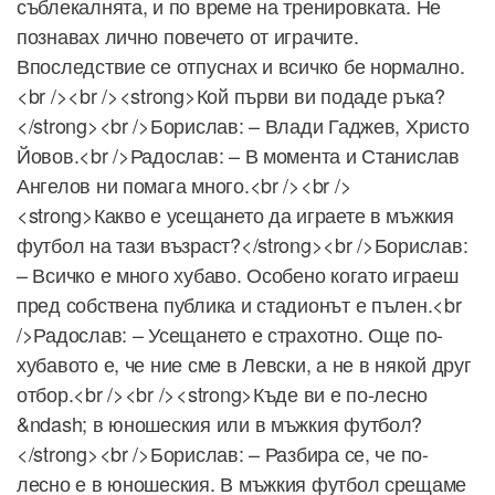
съблекалнята, и по време на тренировката. Не
познавах лично повечето от играчите.
Впоследствие се отпуснах и всичко бе нормално.
<br /><br /><strong>Кой първи ви подаде ръка?
</strong><br />Борислав: – Влади Гаджев, Христо
Йовов.<br />Радослав: – В момента и Станислав
Ангелов ни помага много.<br /><br />
<strong>Какво е усещането да играете в мъжкия
футбол на тази възраст?</strong><br />Борислав:
– Всичко е много хубаво. Особено когато играеш
пред собствена публика и стадионът е пълен.<br
/>Радослав: – Усещането е страхотно. Още по-
хубавото е, че ние сме в Левски, а не в някой друг
отбор.<br /><br /><strong>Къде ви е по-лесно
&ndash; в юношеския или в мъжкия футбол?
</strong><br />Борислав: – Разбира се, че по-
лесно е в юношеския. В мъжкия футбол срещаме