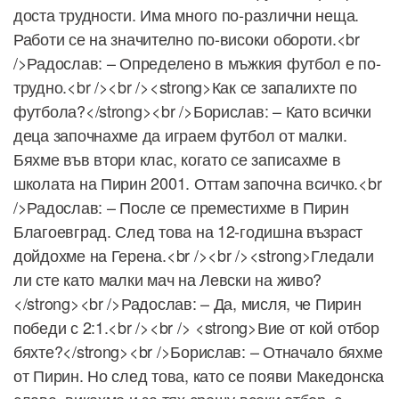
доста трудности. Има много по-различни неща.
Работи се на значително по-високи обороти.<br
/>Радослав: – Определено в мъжкия футбол е по-
трудно.<br /><br /><strong>Как се запалихте по
футбола?</strong><br />Борислав: – Като всички
деца започнахме да играем футбол от малки.
Бяхме във втори клас, когато се записахме в
школата на Пирин 2001. Оттам започна всичко.<br
/>Радослав: – После се преместихме в Пирин
Благоевград. След това на 12-годишна възраст
дойдохме на Герена.<br /><br /><strong>Гледали
ли сте като малки мач на Левски на живо?
</strong><br />Радослав: – Да, мисля, че Пирин
победи с 2:1.<br /><br /> <strong>Вие от кой отбор
бяхте?</strong><br />Борислав: – Отначало бяхме
от Пирин. Но след това, като се появи Македонска