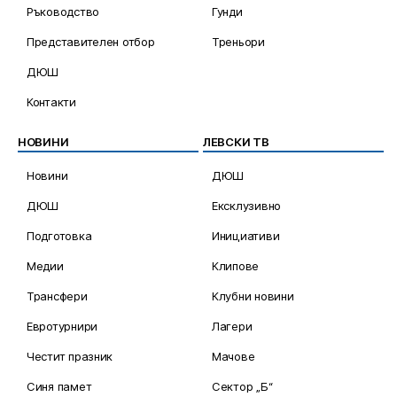
Ръководство
Гунди
Представителен отбор
Треньори
ДЮШ
Контакти
НОВИНИ
ЛЕВСКИ ТВ
Новини
ДЮШ
ДЮШ
Ексклузивно
Подготовка
Инициативи
Медии
Клипове
Трансфери
Клубни новини
Евротурнири
Лагери
Честит празник
Мачове
Синя памет
Сектор „Б“