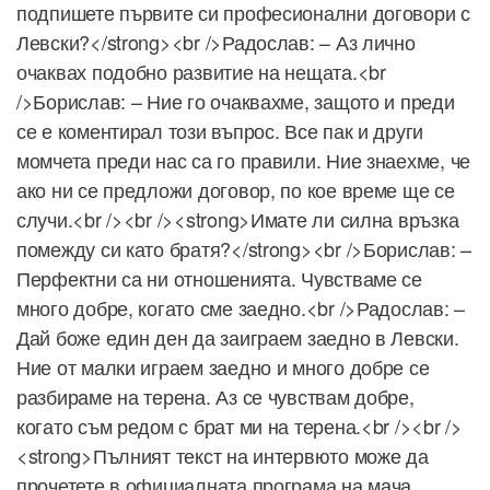
подпишете първите си професионални договори с
Левски?</strong><br />Радослав: – Аз лично
очаквах подобно развитие на нещата.<br
/>Борислав: – Ние го очаквахме, защото и преди
се е коментирал този въпрос. Все пак и други
момчета преди нас са го правили. Ние знаехме, че
ако ни се предложи договор, по кое време ще се
случи.<br /><br /><strong>Имате ли силна връзка
помежду си като братя?</strong><br />Борислав: –
Перфектни са ни отношенията. Чувстваме се
много добре, когато сме заедно.<br />Радослав: –
Дай боже един ден да заиграем заедно в Левски.
Ние от малки играем заедно и много добре се
разбираме на терена. Аз се чувствам добре,
когато съм редом с брат ми на терена.<br /><br />
<strong>Пълният текст на интервюто може да
прочетете в официалната програма на мача