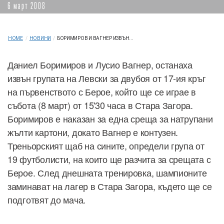
6 март 2008
HOME
/
НОВИНИ
/
БОРИМИРОВ И ВАГНЕР ИЗВЪН...
Даниел Боримиров и Лусио Вагнер, останаха
извън групата на Левски за двубоя от 17-ия кръг
на първенството с Берое, който ще се играе в
събота (8 март) от 15'30 часа в Стара Загора.
Боримиров е наказан за една среща за натрупани
жълти картони, докато Вагнер е контузен.
Треньорският щаб на сините, определи група от
19 футболисти, на които ще разчита за срещата с
Берое. След днешната тренировка, шампионите
заминават на лагер в Стара Загора, където ще се
подготвят до мача.