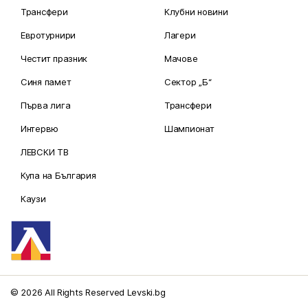
Трансфери
Клубни новини
Евротурнири
Лагери
Честит празник
Мачове
Синя памет
Сектор „Б“
Първа лига
Трансфери
Интервю
Шампионат
ЛЕВСКИ ТВ
Купа на България
Каузи
© 2026 All Rights Reserved Levski.bg