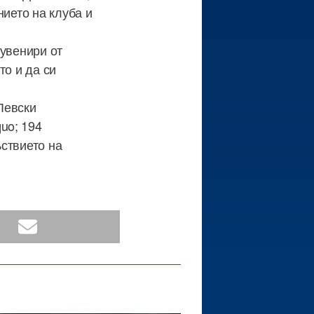
нието на клуба и
сувенири от
то и да си
Левски
uo; 194
ствието на