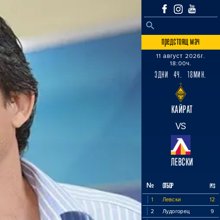
SEARCH BUTTON
Search
for:
предстоящ мач
11 август 2026г.
18:00ч.
3ДНИ 4Ч. 18МИН.
КАЙРАТ
VS
ЛЕВСКИ
№
ОТБОР
PTS
1
Левски
12
2
Лудогорец
9