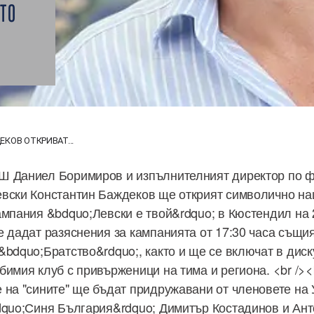
ТО
КОВ ОТКРИВАТ...
Ш Даниел Боримиров и изпълнителният директор по 
вски Константин Баждеков ще открият символично на
ампания &bdquo;Левски е твой&rdquo; в Кюстендил на 2
е дадат разяснения за кампанията от 17:30 часа същи
&bdquo;Братство&rdquo;, както и ще се включат в диск
бимия клуб с привърженици на тима и региона. <br /><
 на "сините" ще бъдат придружавани от членовете на
dquo;Синя България&rdquo; Димитър Костадинов и Ан