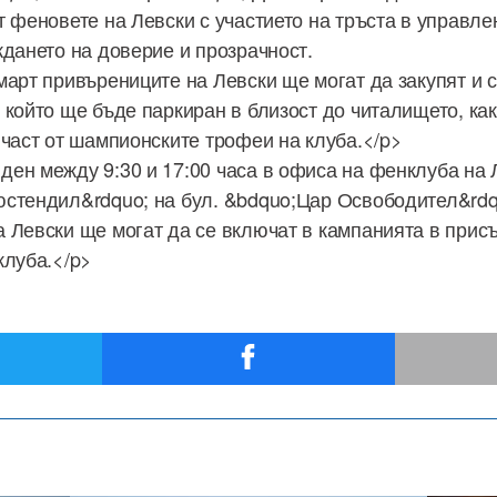
т феновете на Левски с участието на тръста в управле
ждането на доверие и прозрачност.
март привърениците на Левски ще могат да закупят и 
 който ще бъде паркиран в близост до читалището, как
 част от шампионските трофеи на клуба.</p>
ен между 9:30 и 17:00 часа в офиса на фенклуба на 
стендил&rdquo; на бул. &bdquo;Цар Освободител&rdq
 Левски ще могат да се включат в кампанията в присъ
клуба.</p>