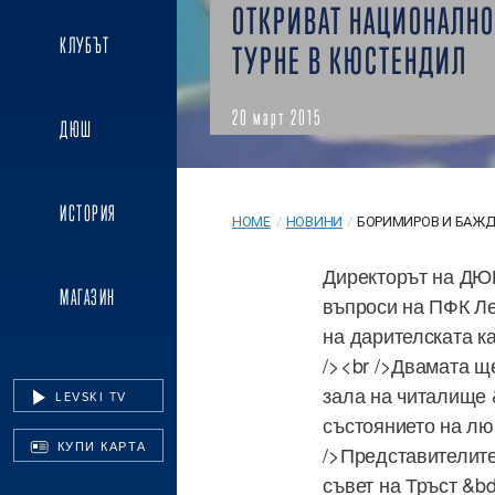
ОТКРИВАТ НАЦИОНАЛНО
КЛУБЪТ
ТУРНЕ В КЮСТЕНДИЛ
20 март 2015
ДЮШ
ИСТОРИЯ
HOME
/
НОВИНИ
/
БОРИМИРОВ И БАЖДЕ
Директорът на ДЮ
МАГАЗИН
въпроси на ПФК Ле
на дарителската к
/><br />Двамата щ
зала на читалище 
LEVSKI TV
състоянието на лю
КУПИ КАРТА
/>Представителите
съвет на Тръст &b