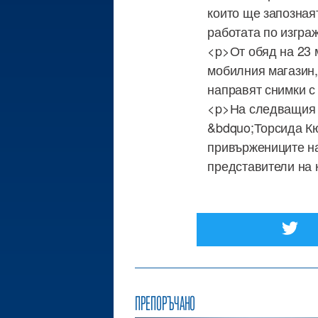
които ще запозная
работата по изгра
<p>От обяд на 23 
мобилния магазин,
направят снимки с
<p>На следващия д
&bdquo;Торсида Кю
привържениците на
представители на 
ПРЕПОРЪЧАНО