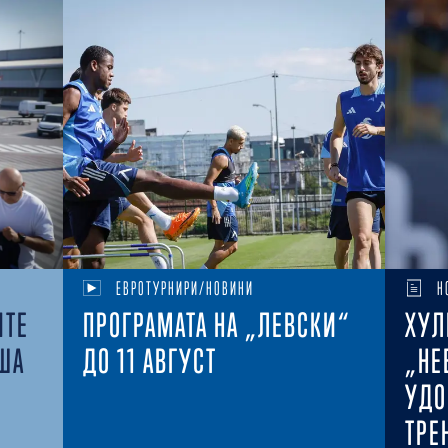
ЕВРОТУРНИРИ/НОВИНИ
Н
ИТЕ
ПРОГРАМАТА НА „ЛЕВСКИ“
ХУЛ
ША
ДО 11 АВГУСТ
„НЕ
УДО
ТРЕ