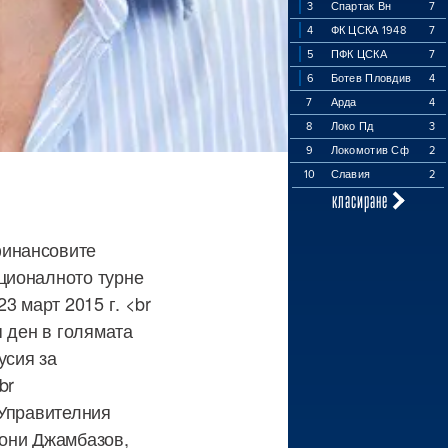
3
Спартак Вн
7
4
ФК ЦСКА 1948
7
5
ПФК ЦСКА
7
6
Ботев Пловдив
4
7
Арда
4
8
Локо Пд
3
9
Локомотив Сф
2
10
Славия
2
класиране
финансовите
ционалното турне
3 март 2015 г. <br
я ден в голямата
усия за
br
 Управителния
тони Джамбазов,