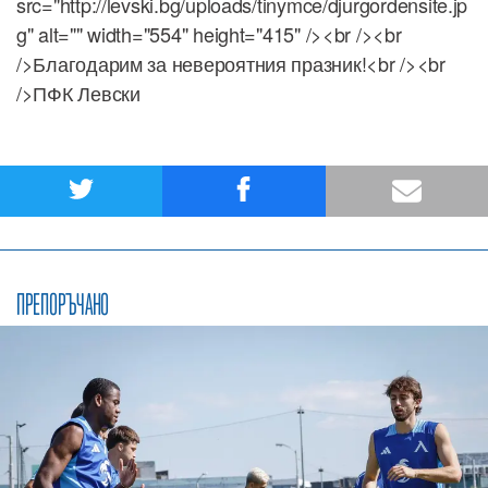
src="http://levski.bg/uploads/tinymce/djurgordensite.jp
g" alt="" width="554" height="415" /><br /><br
/>Благодарим за невероятния празник!<br /><br
/>ПФК Левски
ПРЕПОРЪЧАНО