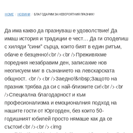
HOME
/
НОВИНИ
/
БЛАГОДАРИМ ЗА НЕВЕРОЯТНИЯ ПРАЗНИК!
Да има какво да празнуваш е удоволствие! Да
имаш история и традиции е чест… Да ги споделиш
с хиляди "сини" сърца, които бият в един ритъм,
обаче е безценно!<br /><br />Преживяхме
поредния незабравим ден, записахме нов
неописуем миг в съзнанието на левскарската
общност. <br /><br />Заедно!&nbsp;Защото на
празник трябва да си с най-близките си!<br /><br
/>Специална благодарност и към
професионализма и емоционалния подход на
нашите гости от Юргорден, без които 50-
годишният юбилей просто нямаше как да се
състои!<br /><br /><img