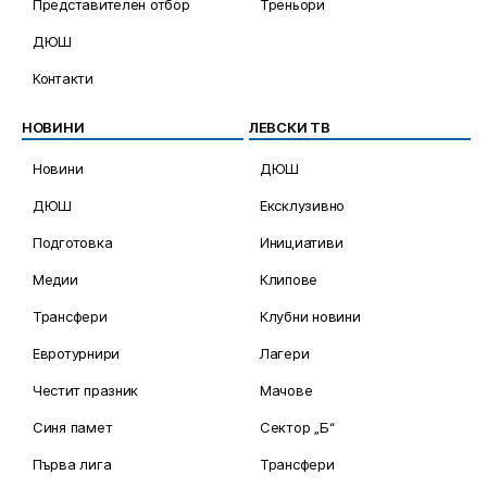
Представителен отбор
Треньори
ДЮШ
Контакти
НОВИНИ
ЛЕВСКИ ТВ
Новини
ДЮШ
ДЮШ
Ексклузивно
Подготовка
Инициативи
Медии
Клипове
Трансфери
Клубни новини
Евротурнири
Лагери
Честит празник
Мачове
Синя памет
Сектор „Б“
Първа лига
Трансфери