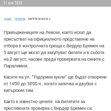
31 юли 2008
HOME
/
НОВИНИ
/
БИЛЕТИ ЗА МАЧА С...
Привържениците на Левски, които искат да
присъстват на официалното представяне на
отбора в контролната среща с Вердер Бремен на
5 август ще могат да закупуват билети и в събота
на 2 август, часове преди проверката на сините с
Паралимни.
Касите на ул. "Тодорини кукли" ще бъдат отворени
от 14'00 до 18'00 ч., когато започва и двубоя с
кипърския тим.
Както е известно цените на билетите за
престижната проверка с Вердер Бремен са: