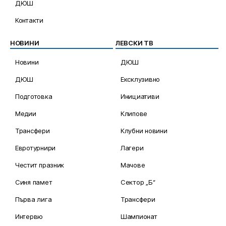
ДЮШ
Контакти
НОВИНИ
ЛЕВСКИ ТВ
Новини
ДЮШ
ДЮШ
Ексклузивно
Подготовка
Инициативи
Медии
Клипове
Трансфери
Клубни новини
Евротурнири
Лагери
Честит празник
Мачове
Синя памет
Сектор „Б“
Първа лига
Трансфери
Интервю
Шампионат