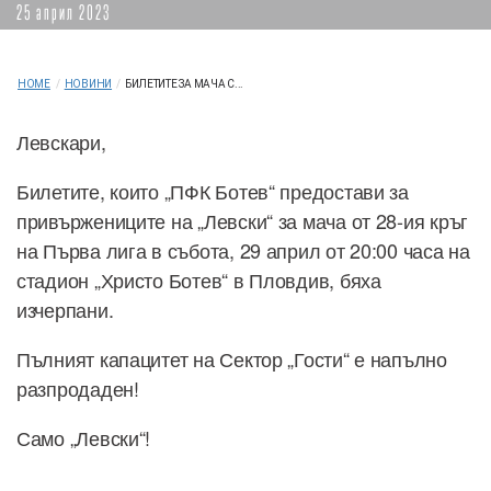
25 април 2023
HOME
/
НОВИНИ
/
БИЛЕТИТЕ ЗА МАЧА С...
Левскари,
Билетите, които „ПФК Ботев“ предостави за
привържениците на „Левски“ за мача от 28-ия кръг
на Първа лига в събота, 29 април от 20:00 часа на
стадион „Христо Ботев“ в Пловдив, бяха
изчерпани.
Пълният капацитет на Сектор „Гости“ е напълно
разпродаден!
Само „Левски“!