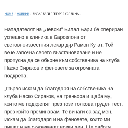
HOME
/
НОВИНИ
/
БИЛАЛ БАРИ ПРЕТЪРПЯ УСПЕШНА...
Нападателят на „Левски“ Билал Бари бе опериран
успешно в клиника в Барселона от
световноизвестния лекар д-р Рамон Кугат. Той
вече започна своето възстановяване и не
пропусна да се обърне към собственика на клуба
Наско Сираков и феновете за огромната
подкрепа.
„Първо искам да благодаря на собственика на
клуба Наско Сираков, на треньора и щаба му,
които ме подкрепят през този толкова труден тест,
през който преминавам. Те винаги са зад мен.
Искам да благодаря и на феновете, които ми
пишат и ме окуражават всеки ден. Ще работя