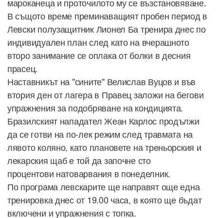
мароканеца и проточилото му се възстановяване.
В същото време преминаващият пробен период в
Левски полузащитник Лионел Ба тренира днес по
индивидуален план след като на вчерашното
второ занимание се оплака от болки в десния
прасец.
Наставникът на "сините" Велислав Вуцов и във
втория ден от лагера в Правец заложи на бегови
упражнения за подобряване на кондицията.
Бразилският нападател Жеан Карлос продължи
да се готви на по-лек режим след травмата на
лявото коляно, като плановете на треньорския и
лекарския щаб е той да започне сто
процентови натоварвания в понеделник.
По програма левскарите ще направят още една
тренировка днес от 19.00 часа, в която ще бъдат
включени и упражнения с топка.