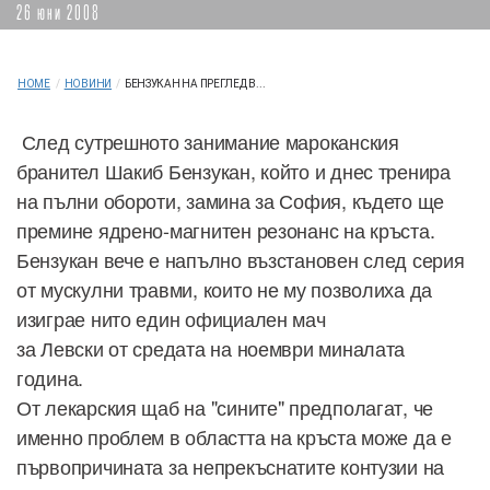
26 юни 2008
HOME
/
НОВИНИ
/
БЕНЗУКАН НА ПРЕГЛЕД В...
След сутрешното занимание мароканския
бранител Шакиб Бензукан, който и днес тренира
на пълни обороти, замина за София, където ще
премине ядрено-магнитен резонанс на кръста.
Бензукан вече е напълно възстановен след серия
от мускулни травми, които не му позволиха да
изиграе нито един официален мач
за Левски от средата на ноември миналата
година.
От лекарския щаб на "сините" предполагат, че
именно проблем в областта на кръста може да е
първопричината за непрекъснатите контузии на