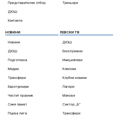
Представителен отбор
Треньори
ДЮШ
Контакти
НОВИНИ
ЛЕВСКИ ТВ
Новини
ДЮШ
ДЮШ
Ексклузивно
Подготовка
Инициативи
Медии
Клипове
Трансфери
Клубни новини
Евротурнири
Лагери
Честит празник
Мачове
Синя памет
Сектор „Б“
Първа лига
Трансфери