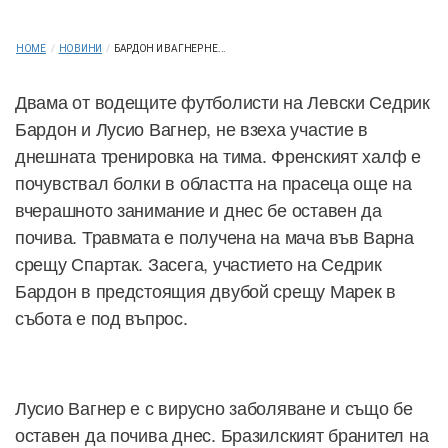
HOME
/
НОВИНИ
/
БАРДОН И ВАГНЕР НЕ...
Двама от водещите футболисти на Левски Седрик
Бардон и Лусио Вагнер, не взеха участие в
днешната тренировка на тима. Френският халф е
почувствал болки в областта на прасеца още на
вчерашното занимание и днес бе оставен да
почива. Травмата е получена на мача във Варна
срещу Спартак. Засега, участието на Седрик
Бардон в предстоящия двубой срещу Марек в
събота е под въпрос.
Лусио Вагнер е с вирусно заболяване и също бе
оставен да почива днес. Бразилският бранител на