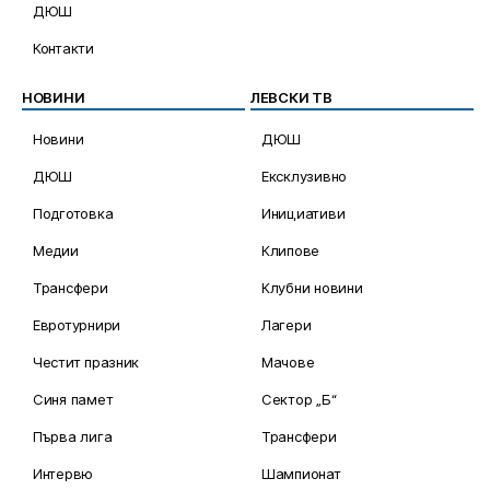
ДЮШ
Контакти
НОВИНИ
ЛЕВСКИ ТВ
Новини
ДЮШ
ДЮШ
Ексклузивно
Подготовка
Инициативи
Медии
Клипове
Трансфери
Клубни новини
Евротурнири
Лагери
Честит празник
Мачове
Синя памет
Сектор „Б“
Първа лига
Трансфери
Интервю
Шампионат