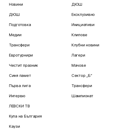
Новини
ДЮШ
ДЮШ
Ексклузивно
Подготовка
Инициативи
Медии
Клипове
Трансфери
Клубни новини
Евротурнири
Лагери
Честит празник
Мачове
Синя памет
Сектор „Б“
Първа лига
Трансфери
Интервю
Шампионат
ЛЕВСКИ ТВ
Купа на България
Каузи