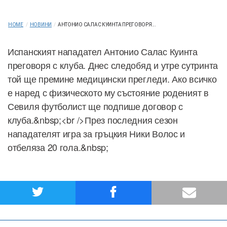
HOME
/
НОВИНИ
/
АНТОНИО САЛАС КУИНТА ПРЕГОВОРЯ...
Испанският нападател Антонио Салас Куинта
преговоря с клуба. Днес следобяд и утре сутринта
той ще премине медицински прегледи. Ако всичко
е наред с физическото му състояние роденият в
Севиля футболист ще подпише договор с
клуба.&nbsp;<br />През последния сезон
нападателят игра за гръцкия Ники Волос и
отбеляза 20 гола.&nbsp;