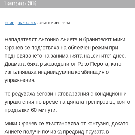
1 септември 2016
HOME
/
ПЪРВА ЛИГА
/
АНИЕТЕ И ОРАЧЕВ НА...
Нападателят Антонио Аниете и бранителят Мики
Орачев се подготвяха на облекчен режим при
подновяването на заниманията на „сините“ днес.
Двамата бяха ръководени от Роко Перота, като
изпълняваха индивидуална комбинация от
упражнения.
Те редуваха бегови натоварвания с кондиционни
упражнения по време на цялата тренировка, която
продължи 60 минути.
Мики Орачев се възстановява от контузия, докато
Аниете получи почивка предвид паузата в