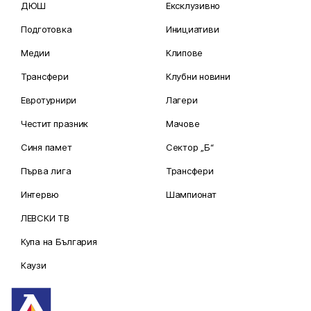
ДЮШ
Ексклузивно
Подготовка
Инициативи
Медии
Клипове
Трансфери
Клубни новини
Евротурнири
Лагери
Честит празник
Мачове
Синя памет
Сектор „Б“
Първа лига
Трансфери
Интервю
Шампионат
ЛЕВСКИ ТВ
Купа на България
Каузи