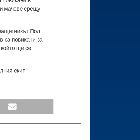
ки мачове срещу
узащитникът Пол
в са повикани за
 който ще се
алния екип