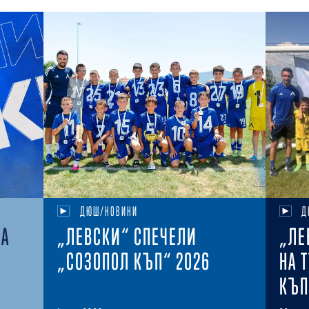
ДЮШ/НОВИНИ
Д
НА
„ЛЕВСКИ“ СПЕЧЕЛИ
„ЛЕ
„СОЗОПОЛ КЪП“ 2026
НА 
КЪП