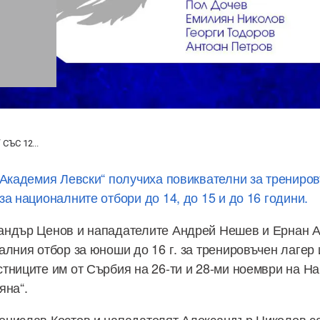
СЪС 12...
„Академия Левски“ получиха повиквателни за трениров
а националните отбори до 14, до 15 и до 16 години.
андър Ценов и нападателите Андрей Нешев и Ернан А
алния отбор за юноши до 16 г. за тренировъчен лагер 
тниците им от Сърбия на 26-ти и 28-ми ноември на Н
яна“.
нислав Костов и нападателят Александър Николов са