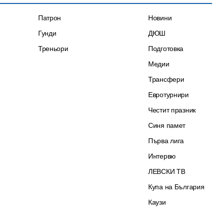
Патрон
Новини
Гунди
ДЮШ
Треньори
Подготовка
Медии
Трансфери
Евротурнири
Честит празник
Синя памет
Първа лига
Интервю
ЛЕВСКИ ТВ
Купа на България
Каузи