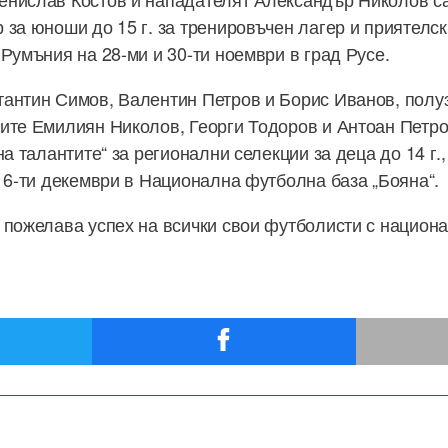
 за юноши до 15 г. за тренировъчен лагер и приятелс
 Румъния на 28-ми и 30-ти ноември в град Русе.
тантин Симов, Валентин Петров и Борис Иванов, пол
ите Емилиян Николов, Георги Тодоров и Антоан Петро
на талантите“ за регионални селекции за деца до 14 г.,
о 6-ти декември в Национална футболна база „Бояна“.
 пожелава успех на всички свои футболисти с национ