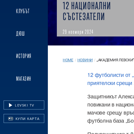
12 НАЦИОНАЛНИ
КЛУБЪТ
СЪСТЕЗАТЕЛИ
29 ноември 2024
ДЮШ
ИСТОРИЯ
HOME
/
НОВИНИ
/
„АКАДЕМИЯ ЛЕВСКИ“ 
12 футболисти от 
МАГАЗИН
приятелски срещи з
Защитникът Алекс
повикани в национ
LEVSKI TV
мачове срещу връс
КУПИ КАРТА
футболна база „Бо
Полузащитникът Де