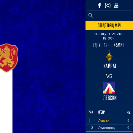
SEARCH BUTTON
Search
for:
предстоящ мач
11 август 2026г.
18:00ч.
3ДНИ 19Ч. 45МИН.
КАЙРАТ
VS
ЛЕВСКИ
№
ОТБОР
PTS
1
Левски
9
2
Лудогорец
9