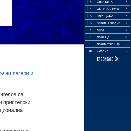
3
Спартак Вн
7
4
ФК ЦСКА 1948
7
5
ПФК ЦСКА
7
6
Ботев Пловдив
4
7
Арда
4
8
Локо Пд
3
9
Локомотив Сф
2
10
Славия
2
класиране
ъчни лагери и
нгелов са
и приятелски
ационална
 повикани в