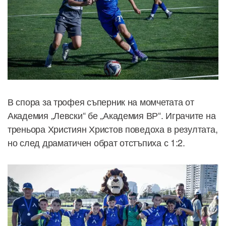
В спора за трофея съперник на момчетата от
Академия „Левски“ бе „Академия ВР“. Играчите на
треньора Християн Христов поведоха в резултата,
но след драматичен обрат отстъпиха с 1:2.