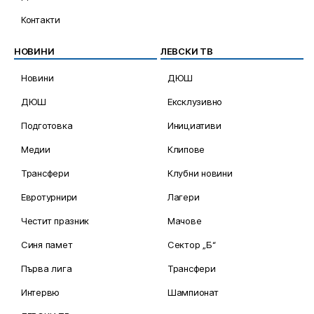
Контакти
НОВИНИ
ЛЕВСКИ ТВ
Новини
ДЮШ
ДЮШ
Ексклузивно
Подготовка
Инициативи
Медии
Клипове
Трансфери
Клубни новини
Евротурнири
Лагери
Честит празник
Мачове
Синя памет
Сектор „Б“
Първа лига
Трансфери
Интервю
Шампионат