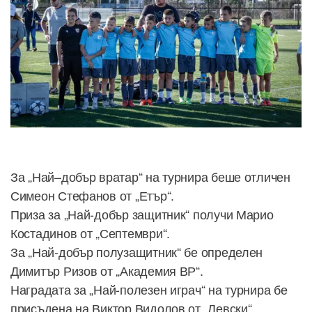
За „Най–добър вратар“ на турнира беше отличен
Симеон Стефанов от „Етър“.
Приза за „Най-добър защитник“ получи Марио
Костадинов от „Септември“.
За „Най-добър полузащитник“ бе определен
Димитър Ризов от „Академия ВР“.
Наградата за „Най-полезен играч“ на турнира бе
присъдена на Виктор Видолов от „Левски“.