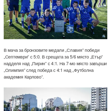
В мача за бронзовите медали „Славия“ победи
„Септември“ с 5:0. В срещата за 5/6 място „Етър“
надделя над „Пирин“ с 4:1. На 7-мо място завърши
„Олимпия“ след победа с 4:1 над „Футболна
академия Карлово“.