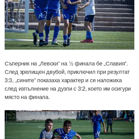
Съперник на „Левски“ на ½ финала бе „Славия“.
След зрелищен двубой, приключил при резултат
3:3, „сините“ показаха характер и се наложиха
след изпълнение на дузпи с 3:2, което им осигури
място на финала.