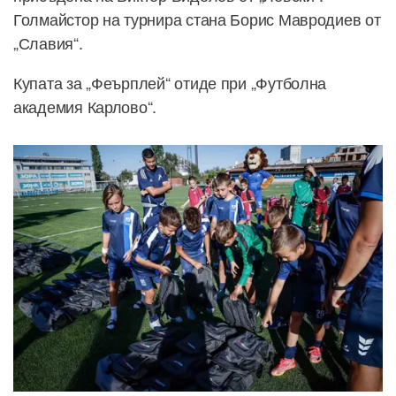
Голмайстор на турнира стана Борис Мавродиев от
„Славия“.
Купата за „Феърплей“ отиде при „Футболна
академия Карлово“.