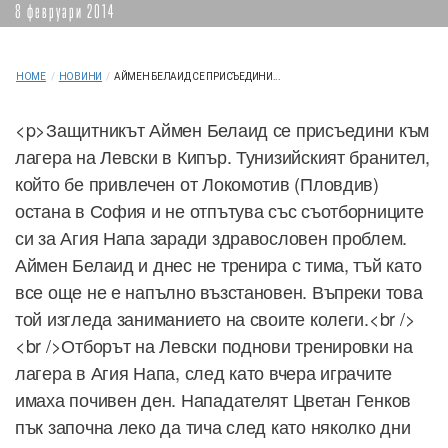
8 февруари 2014
HOME
/
НОВИНИ
/
АЙМЕН БЕЛАИД СЕ ПРИСЪЕДИНИ...
<p>Защитникът Аймен Белаид се присъедини към
лагера на Левски в Кипър. Тунизийският бранител,
който бе привлечен от Локомотив (Пловдив)
остана в София и не отпътува със съотборниците
си за Агия Напа заради здравословен проблем.
Аймен Белаид и днес не тренира с тима, тъй като
все още не е напълно възстановен. Въпреки това
той изгледа заниманието на своите колеги.<br />
<br />Отборът на Левски поднови тренировки на
лагера в Агия Напа, след като вчера играчите
имаха почивен ден. Нападателят Цветан Генков
пък започна леко да тича след като няколко дни