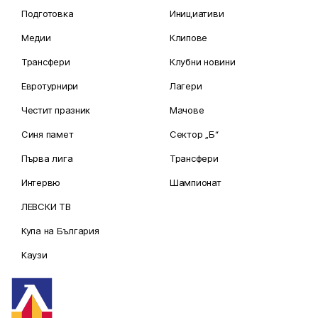
Подготовка
Инициативи
Медии
Клипове
Трансфери
Клубни новини
Евротурнири
Лагери
Честит празник
Мачове
Синя памет
Сектор „Б“
Първа лига
Трансфери
Интервю
Шампионат
ЛЕВСКИ ТВ
Купа на България
Каузи