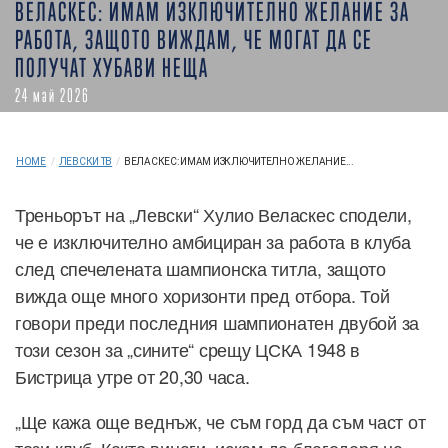
ВЕЛАСКЕС: ИМАМ ИЗКЛЮЧИТЕЛНО ЖЕЛАНИЕ ЗА
РАБОТА, ЗАЩОТО ВИЖДАМ, ЧЕ МОГАТ ДА СЕ
ПОЛУЧАТ ХУБАВИ НЕЩА
24 май 2026
HOME
/
ЛЕВСКИ ТВ
/
ВЕЛАСКЕС: ИМАМ ИЗКЛЮЧИТЕЛНО ЖЕЛАНИЕ...
Треньорът на „Левски“ Хулио Веласкес сподели,
че е изключително амбициран за работа в клуба
след спечелената шампионска титла, защото
вижда още много хоризонти пред отбора. Той
говори преди последния шампионатен двубой за
този сезон за „сините“ срещу ЦСКА 1948 в
Бистрица утре от 20,30 часа.
„Ще кажа още веднъж, че съм горд да съм част от
този клуб. Както винаги, искам да благодаря на