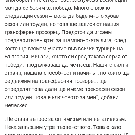
мач да се борим за победа. Много е важно
следващия сезон – може да бъде много хубав
сезон или труден, но това ще зависи от нашия
трансферен прозорец. Предстои да играем
предварителен кръг за Шампионската лига, след
което ще вземем участие във всички турнири на
България. Винаги, когато си сред такава серия от
победи, продължаваш да мечтаеш. Нашите силни
страни, нашата способност и начинът, по който ще
се движим на трансферния прозорец, ще
определят това дали ще имаме прекрасен сезон
или труден. Това е ключовото за мен“, добави
Веласкес.
„Не става въпрос за оптимизъм или негативизъм.
Нека завършим утре първенството. Това е като
дете в училище – може да си мечтае да получи 10