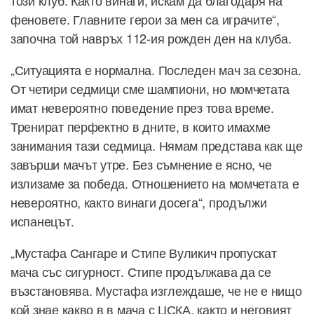
феновете. Главните герои за мен са играчите“,
започна той навръх 112-ия рожден ден на клуба.
„Ситуацията е нормална. Последен мач за сезона.
От четири седмици сме шампиони, но момчетата
имат невероятно поведение през това време.
Тренират перфектно в дните, в които имахме
занимания тази седмица. Нямам представа как ще
завърши мачът утре. Без съмнение е ясно, че
излизаме за победа. Отношението на момчетата е
невероятно, както винаги досега“, продължи
испанецът.
„Мустафа Сангаре и Стипе Вуликич пропускат
мача със сигурност. Стипе продължава да се
възстановява. Мустафа изглеждаше, че не е нищо
кой знае какво в в мача с ЦСКА, както и неговият