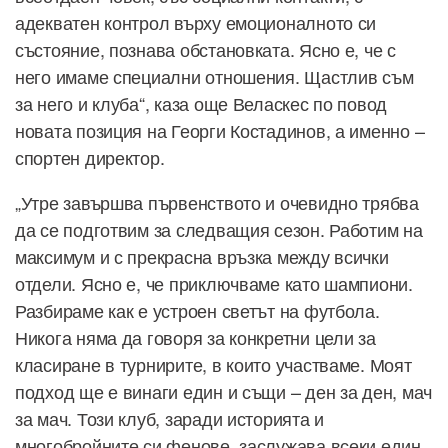
адекватен контрол върху емоционалното си
състояние, познава обстановката. Ясно е, че с
него имаме специални отношения. Щастлив съм
за него и клуба“, каза още Веласкес по повод
новата позиция на Георги Костадинов, а именно –
спортен директор.
„Утре завършва първенството и очевидно трябва
да се подготвим за следващия сезон. Работим на
максимум и с прекрасна връзка между всички
отдели. Ясно е, че приключваме като шампиони.
Разбираме как е устроен светът на футбола.
Никога няма да говоря за конкретни цели за
класиране в турнирите, в които участваме. Моят
подход ще е винаги един и същи – ден за ден, мач
за мач. Този клуб, заради историята и
многобройните си фенове, заслужава всеки един