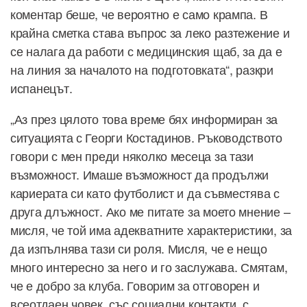
коментар беше, че вероятно е само крампа. В
крайна сметка става въпрос за леко разтежение и
се налага да работи с медицинския щаб, за да е
на линия за началото на подготовката“, разкри
испанецът.
„Аз през цялото това време бях информиран за
ситуацията с Георги Костадинов. Ръководството
говори с мен преди няколко месеца за тази
възможност. Имаше възможност да продължи
кариерата си като футболист и да съвместява с
друга длъжност. Ако ме питате за моето мнение –
мисля, че той има адекватните характеристики, за
да изпълнява тази си роля. Мисля, че е нещо
много интересно за него и го заслужава. Смятам,
че е добро за клуба. Говорим за отговорен и
всеотдаен човек, със социални контакти, с