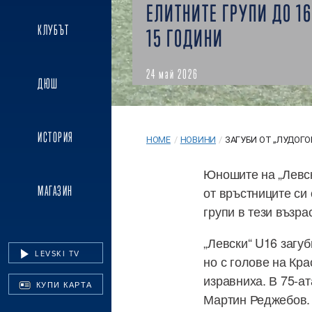
ЕЛИТНИТЕ ГРУПИ ДО 16
КЛУБЪТ
15 ГОДИНИ
24 май 2026
ДЮШ
ИСТОРИЯ
HOME
/
НОВИНИ
/
ЗАГУБИ ОТ „ЛУДОГОРЕ
Юношите на „Левск
МАГАЗИН
от връстниците си 
групи в тези възра
„Левски“ U16 загуб
LEVSKI TV
но с голове на Кра
изравниха. В 75-ат
КУПИ КАРТА
Мартин Реджебов. 