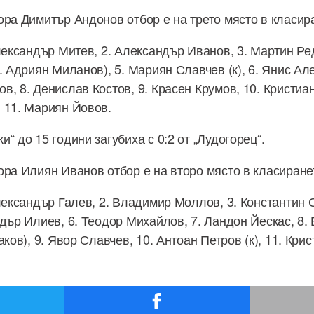
ора Димитър Андонов отбор е на трето място в класира
Александър Митев, 2. Александър Иванов, 3. Мартин Ре
. Адриян Миланов), 5. Мариян Славчев (к), 6. Янис Ал
, 8. Денислав Костов, 9. Красен Крумов, 10. Кристиан
 11. Мариян Йовов.
“ до 15 години загубиха с 0:2 от „Лудогорец“.
ора Илиян Иванов отбор е на второ място в класиранет
Александър Галев, 2. Владимир Моллов, 3. Константин 
ндър Илиев, 6. Теодор Михайлов, 7. Ландон Йескас, 8.
аков), 9. Явор Славчев, 10. Антоан Петров (к), 11. Кри