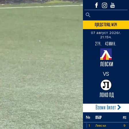
SEARCH BUTTON
Search
for:
предстоящ мач
07 август 2026г.
21:15ч.
21Ч. 43МИН.
ЛЕВСКИ
VS
ЛОКО ПД
Вземи билет
№
ОТБОР
PTS
1
Левски
9