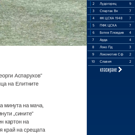
2
Лудогорец
9
3
Спартак Вн
7
4
ФК ЦСКА 1948
7
5
ПФК ЦСКА
7
6
Ботев Пловдив
4
7
Арда
4
8
Локо Пд
3
9
Локомотив Сф
2
10
Славия
2
класиране
Георги Аспарухов“
ица на Елитните
та минута на мача,
нути „сините“
ен картон на
я край на срещата