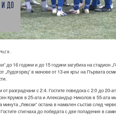
 И ДО
Ц“ В...
и“ до 16 години и до 15 години загубиха на стадион „
от „Лудогорец“ в мачове от 13-ия кръг на Първата осм
сти.
и от разградчани с 2:4. Гостите поведоха с 2:0 до 20-а
сен Крумов в 25-ата и Александър Николов в 55-ата ми
а минута „Левски“ остана в намален състав след черв
Гостите стигнаха до победата с две попадения в сами